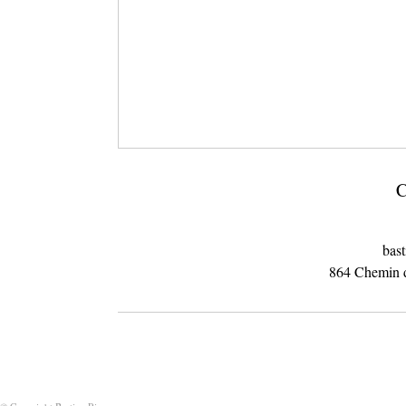
C
bast
864 Chemin d