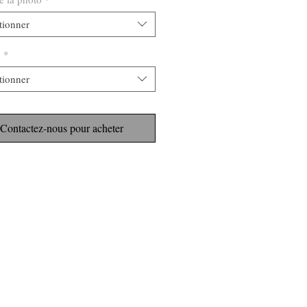
tionner
n
*
tionner
Contactez-nous pour acheter