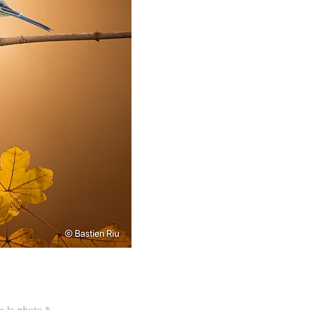
de la photo
*