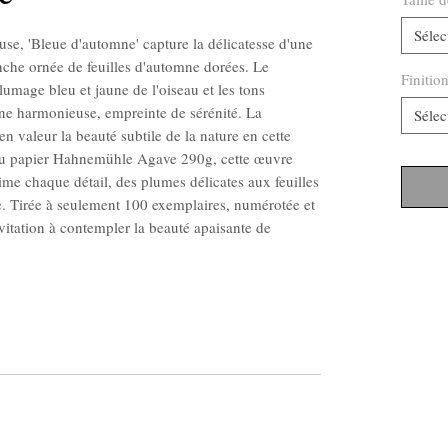
Sélec
se, 'Bleue d'automne' capture la délicatesse d'une
che ornée de feuilles d'automne dorées. Le
Finitio
plumage bleu et jaune de l'oiseau et les tons
ène harmonieuse, empreinte de sérénité. La
Sélec
n valeur la beauté subtile de la nature en cette
 du papier Hahnemühle Agave 290g, cette œuvre
lime chaque détail, des plumes délicates aux feuilles
. Tirée à seulement 100 exemplaires, numérotée et
vitation à contempler la beauté apaisante de