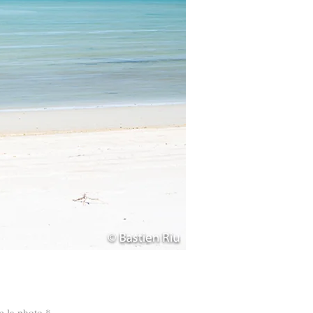
de la photo
*