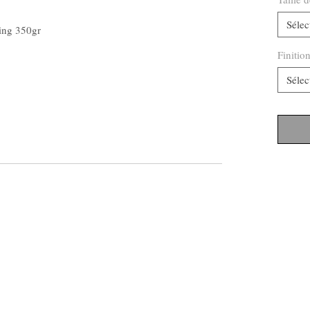
Sélec
ing 350gr
Finitio
Sélec
123-456-7890